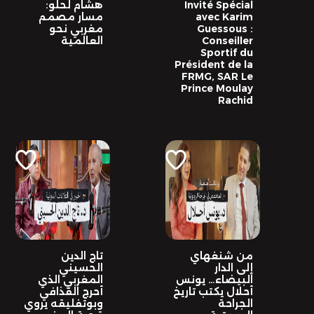
Invité Spécial
هشام لحلو:
avec Karim
مسار مصمم
Guessous :
مغربي نحو
Conseiller
العالمية
Sportif du
Président de la
FRMG, SAR Le
Prince Moulay
Rachid
من شنغهاي
تاج الدين
إلى الدار
الحسيني
البيضاء… يونس
المغربي الذي
أحلال يكتب تاريخ
أحرج القذافي
الجراحة
وبوتفليقه يروي