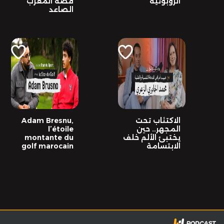
الروبوتية
قصة المغرب
الصاعد
الاكتئاب تحت
Adam Bresnu,
المجهر.. حين
l’étoile
يختبئ الألم خلف
montante du
الابتسامة
golf marocain