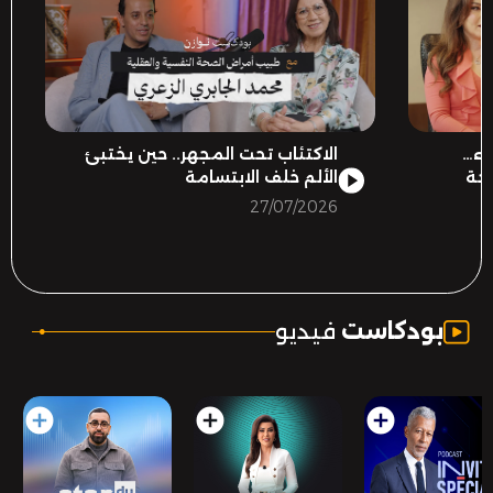
ضاء
الاكتئاب تحت المجهر.. حين يختبئ
احة
الألم خلف الابتسامة
27/07/2026
.
بودكاست
فيديو
add_circle
add_circle
add_circle