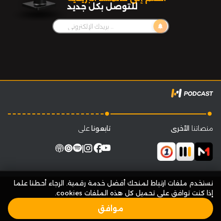
للتوصل بكل جديد
notifications
.
.
منصاتنا
الأخرى
تابعونا
على
facebook
|
نستخدم ملفات ارتباط لمنحك أفضل خدمة رقمية. الرجاء أحطنا علما
إذا كنت توافق على تحميل كل هذه الملفات cookies.
موافق