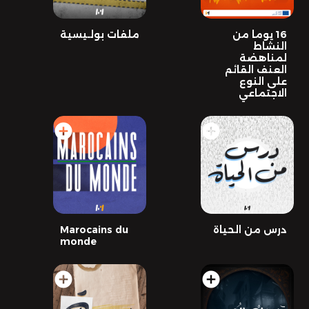
16 يوما من
ملفات بولـيسية
النشاط
لمناهضة
العنف القائم
على النوع
الاجتماعي
add_circle
add_circle
درس من الحياة
Marocains du
monde
add_circle
add_circle