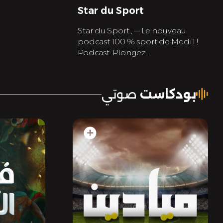
Star du Sport
Star du Sport , — Le nouveau
podcast 100 % sport de Medi1 !
Podcast. Plongez ...
بودكاست
صوتي
add_circle