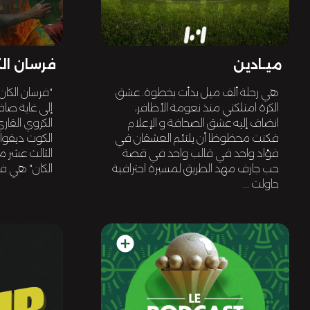
ميـادين
فرسان ال
هي رحلة ألف ميل بدأت بخطوة. عشق
"فرسان الكان
الكرة امتلكني منذ نعومة الأظافر،
إلى غاية صاف
انضاف إليه عشق الصحافة و الإعلام
الكروي القاري
فكنت محظوظا أن يلتئم العشقان في
الكوت ديفوا
فؤاد واحد في قالب واحد في قصة
الثالث عشر من
حب جارف مهد الطريق لمسيرة احترافية
الكان" هي فس
حاولت ...
add_circle