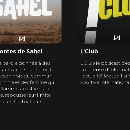
contes de Sahel
L'Club
la parole donnée à des
L’Club le podcast, c'e
s africains! C'est le récit
condensé d'informat
destin hors du commun!
l‘actualité footballist
omme et des femme qui
sportive international
nflammés les stades du
 repoussé leur limite.
eurs, footballeurs, ...