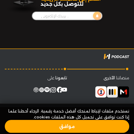
للتوصل بكل جديد
notifications
.
.
منصاتنا
الأخرى
تابعونا
على
facebook
|
نستخدم ملفات ارتباط لمنحك أفضل خدمة رقمية. الرجاء أحطنا علما
إذا كنت توافق على تحميل كل هذه الملفات cookies.
موافق