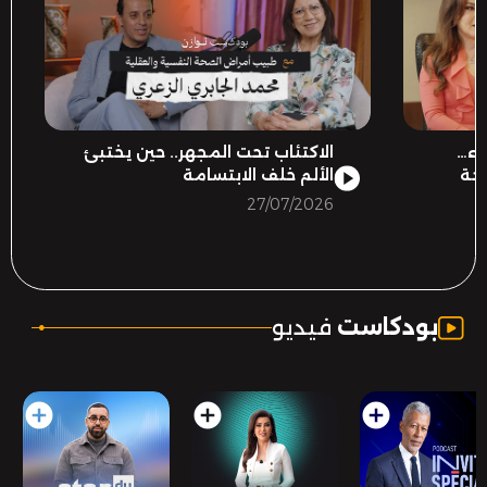
ضاء
الاكتئاب تحت المجهر.. حين يختبئ
احة
الألم خلف الابتسامة
27/07/2026
.
بودكاست
فيديو
add_circle
add_circle
add_circle