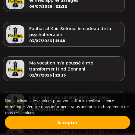
et mes apprentissages
06/07/2026 |
22:32
Fatihat al Khir Sefrioui le cadeau de la
psychothérapie.
03/07/2026 |
21:48
Ma vocation m'a poussé à me
transformer Hind Bennani
02/07/2026 |
22:13
L'écriture pour revenir dans son pays -
Nous utilisons des cookies pour vous offrir le meilleur service
Imane Dhmani
numérique. Veuillez nous informer si vous acceptez le chargement de
01/07/2026 |
19:28
tous ces cookies.
Accepter
Transformer l'agriculture par l'action : la