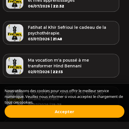
et mes apprentissages
06/07/2026 |
22:32
Fatihat al Khir Sefrioui le cadeau de la
psychothérapie.
03/07/2026 |
21:48
Ma vocation m'a poussé à me
transformer Hind Bennani
02/07/2026 |
22:13
Nous utilisons des cookies pour vous offrir le meilleur service
L'écriture pour revenir dans son pays -
numérique. Veuillez nous informer si vous acceptez le chargement de
Imane Dhmani
tous ces cookies.
01/07/2026 |
19:28
Accepter
Transformer l'agriculture par l'action : la
Audio Episode