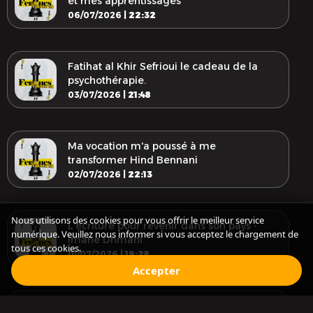
et mes apprentissages
06/07/2026 |
22:32
Fatihat al Khir Sefrioui le cadeau de la
psychothérapie.
03/07/2026 |
21:48
Ma vocation m'a poussé à me
transformer Hind Bennani
02/07/2026 |
22:13
Nous utilisons des cookies pour vous offrir le meilleur service
L'écriture pour revenir dans son pays -
numérique. Veuillez nous informer si vous acceptez le chargement de
Imane Dhmani
tous ces cookies.
01/07/2026 |
19:28
Accepter
Transformer l'agriculture par l'action : la
Audio Episode