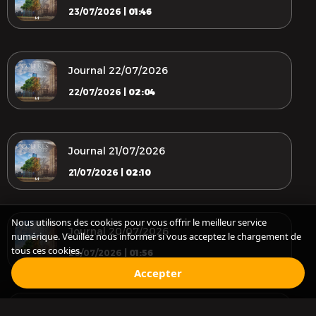
23/07/2026 |
01:46
Journal 22/07/2026
22/07/2026 |
02:04
Journal 21/07/2026
21/07/2026 |
02:10
Nous utilisons des cookies pour vous offrir le meilleur service
Journal 20/07/2026
numérique. Veuillez nous informer si vous acceptez le chargement de
tous ces cookies.
20/07/2026 |
01:56
Accepter
Journal 19/07/2026
Audio Episode