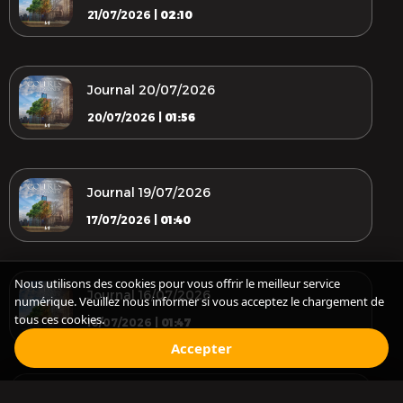
21/07/2026 |
02:10
Journal 20/07/2026
20/07/2026 |
01:56
Journal 19/07/2026
17/07/2026 |
01:40
Nous utilisons des cookies pour vous offrir le meilleur service
Journal 16/07/2026
numérique. Veuillez nous informer si vous acceptez le chargement de
tous ces cookies.
16/07/2026 |
01:47
Accepter
Journal 15/07/2026
Audio Episode